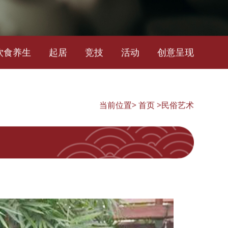
饮食养生
起居
竞技
活动
创意呈现
当前位置>
首页
>民俗艺术