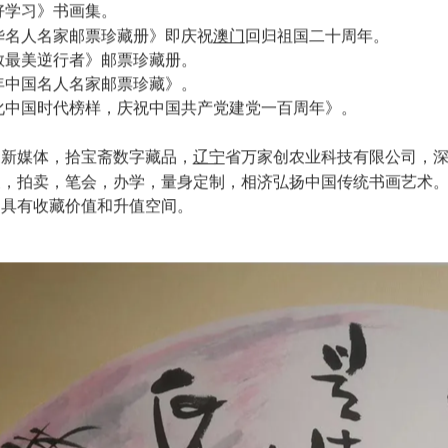
人生诗赋》诗书画著作。
东艺术馆举办书画展并出版了书画集。
好好学习》书画集。
澳门
中华名人名家邮票珍藏册》即庆祝
回归祖国二十周年。
致敬最美逆行者》邮票珍藏册。
牛年中国名人名家邮票珍藏》。
文化中国时代榜样，庆祝中国共产党建党一百周年》。
辽宁
家新媒体，拾宝斋数字藏品，
省万家创农业科技有限公司，
展，拍卖，笔会，办学，量身定制，相济弘扬中国传统书画艺术
，具有收藏价值和升值空间。