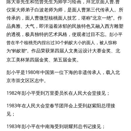
陈大章先生和范曾先生为师学习绘画，拜北京面人曹.曹
仪策大师弟子白波老师为师，是面人曹第三代传承人。所
传承的，面人曹微型核桃面人技艺，堪称“北京一绝”。作
品典雅、大气，即洋溢着浓郁的民族特色又融入西方雕塑
的透视，极具独特的艺术风格，使观者过目不忘。
彭小平
曾在半个核桃壳内
捏出过30个蚂蚁大小的面人，
被人惊称
作品荣获第四届人文奥运设计大赛金奖、北
为“蚂蚁塑”。
彭小平
京工美杯第四届金奖、第五届金奖。
彭小平是1980年中国第一位下海的非遗传承人，载入北
京市崇文区区志中。
1982年彭小平受到万里委员长在人民大会堂接见；
1983年在人民大会堂春节团拜会上受到赵紫阳总理接
见；
1983年彭小平在中南海受到胡耀邦总书记接见；