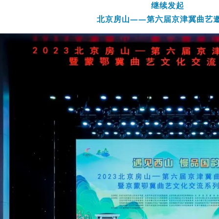
以“遇见西山 慢品国韵”为主
继续发起
北京房山——
第六届
京津冀曲艺