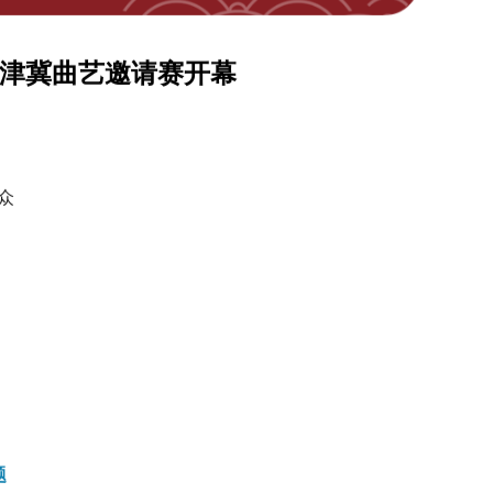
山京津冀曲艺邀请赛开幕
众