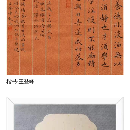
楷书-王登峰