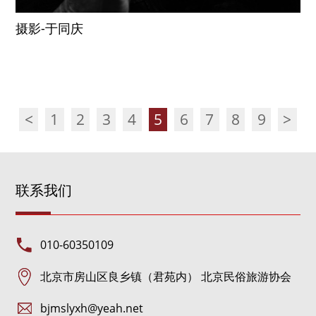
摄影-于同庆
<
1
2
3
4
5
6
7
8
9
>
联系我们
010-60350109
北京市房山区良乡镇（君苑内） 北京民俗旅游协会
bjmslyxh@yeah.net