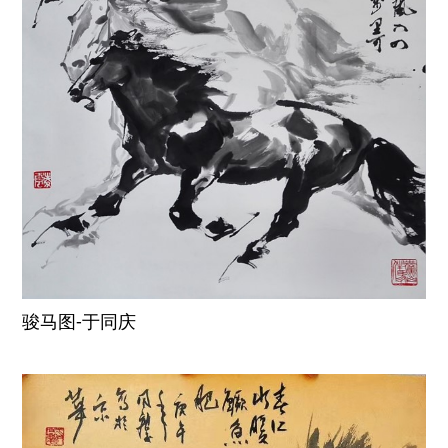
骏马图-于同庆